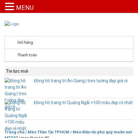
MENU
Giỏ hàng
Thanh toán
Tin tức mới
Đồng hồ trang trí An Giang | treo tường đẹp giá rẻ
Đồng hồ trang trí Quảng Ngãi +100 mẫu đẹp rẻ nhất
Trang chủ
/
Mèo Thần Tài TPHCM
/
Mèo thần tài phú quý muôn nơi
MTT07
/ meo-than-tai-80