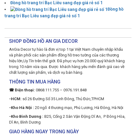
Đồng hồ trang trí Bạc Liêu sang đẹp giá rẻ số 1
Đồng hồ
trang trí Bạc Liêu sang đẹp giá rẻ số 1
SHOP ĐỒNG HỒ AN GIA DECOR
AnGia Decor tự hào là đơn vị top 1 tại Việt Nam chuyên nhập khẩu
và phân phối các sản phẩm đồng hồ treo tường của các thương
hiệu lớn,Uy Tín trên thế giới. Đã phục vụ hơn 20.000 quý khách hàng
trong 10 năm vừa qua. Được khách hàng yêu mến đánh giá cao về
chất lượng sản phẩm, và dịch vụ bán hàng.
THÔNG TIN MUA HÀNG
☎ Điện thoại:
0868.111.755 – 0976.191.848
-HCM:
số 26 Đường Số 35 Linh Đông, Thủ Đức,TPHCM
-Kho Hà Nội :
20 ngõ 4 thương mạo, Phú Lương, Hà Đông, Hà Nội
-Kho Bình Dương :
B25, Cổng 2 Sân Vận Động Dĩ An, P Đông Hòa,
Dĩ An, Bình Dương
GIAO HÀNG NGAY TRONG NGÀY