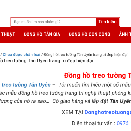
 THUẬT
ĐỒNG HỒ TÂN GIA
ĐỒNG HỒ CON CÔNG
ẢNH 
/
Chưa được phân loại
/ Đồng hồ treo tường Tân Uyên trang trí đẹp hiện đại
ồ treo tường Tân Uyên trang trí đẹp hiện đại
Đồng hồ treo tường 
 treo tường Tân Uyên
– Tôi muốn tìm hiểu một số mẫu đ
ác mẫu đồng hồ treo tường trang trí nghệ thuật phòng k
 lượng của nó ra sao… Có giao hàng và lắp đặt
Tân Uyê
XEM TẠI
Donghotreotuong
Điện thoại tư vấn :
0976 