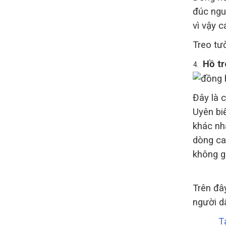
đúc ngu
vì vậy 
Treo tư
Hồ tr
Đây là c
Uyên bi
khác nh
dòng ca
không gi
Trên đâ
người dâ
T