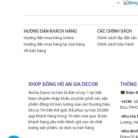
HƯỚNG DẪN KHÁCH HÀNG
CÁC CHÍNH SÁCH
Hướng dẫn mua hàng online
Chính sách lắp đặt vận
Hướng dẫn mua hàng tại cửa hàng
Chính sách bảo hành
Về bán hàng
SHOP ĐỒNG HỒ AN GIA DECOR
THÔNG 
AnGia Decor tự hào là đơn vị top 1 tại Việt
☎ Điện t
Nam chuyên nhập khẩu và phân phối các sản
-HCM:
số
phẩm đồng hồ treo tường của các thương hiệu
Đức,TPH
lớn,Uy Tín trên thế giới. Đã phục vụ hơn 20.000
quý khách hàng trong 10 năm vừa qua. Được
-Kho Hà N
khách hàng yêu mến đánh giá cao về chất
Lương, Hà
lượng sản phẩm, và dịch vụ bán hàng.
-Kho Bìn
Động Dĩ A