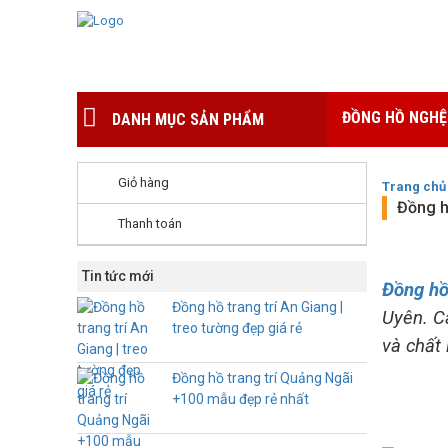
ĐỒNG HỒ NGHỆ
DANH MỤC SẢN PHẨM
Giỏ hàng
Trang chủ
Đồng h
Thanh toán
Tin tức mới
Đồng hồ
Đồng hồ trang trí An Giang |
Uyên. C
treo tường đẹp giá rẻ
và chất
Đồng hồ trang trí Quảng Ngãi
+100 mẫu đẹp rẻ nhất