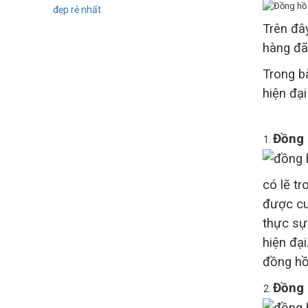
Trên đâ
hàng đã 
Trong b
hiện đạ
Đồng 
có lẽ t
được cu
thực sự
hiện đạ
đồng hồ
Đồng 