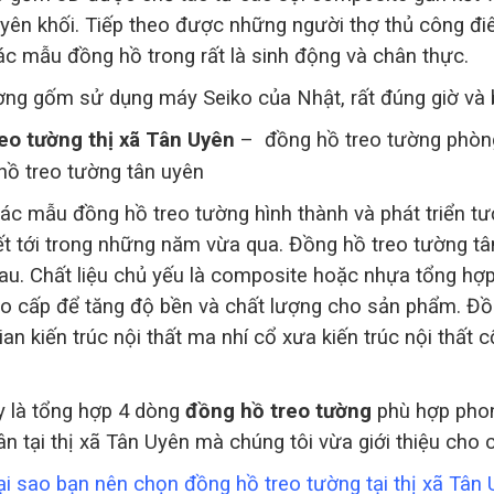
yên khối. Tiếp theo được những người thợ thủ công điêu
các mẫu đồng hồ trong rất là sinh động và chân thực.
ờng gốm sử dụng máy Seiko của Nhật, rất đúng giờ và b
eo tường thị xã Tân Uyên
– đồng hồ treo tường phòng
ác mẫu đồng hồ treo tường hình thành và phát triển tươ
ết tới trong những năm vừa qua. Đồng hồ treo tường tâ
au. Chất liệu chủ yếu là composite hoặc nhựa tổng hợ
o cấp để tăng độ bền và chất lượng cho sản phẩm. Đồ
an kiến trúc nội thất ma nhí cổ xưa kiến trúc nội thất c
y là tổng hợp 4 dòng
đồng hồ treo tường
phù hợp phon
n tại thị xã Tân Uyên mà chúng tôi vừa giới thiệu cho 
ại sao bạn nên chọn đồng hồ treo tường tại thị xã Tâ