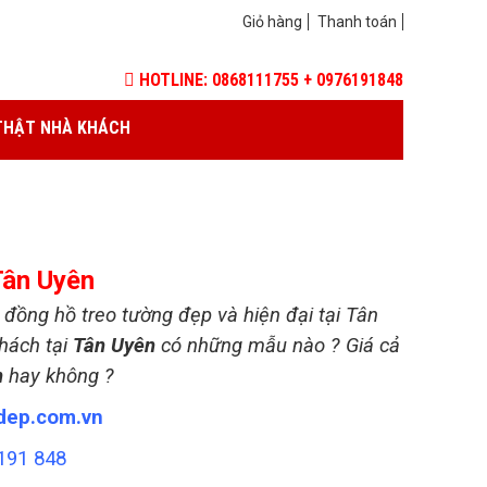
Giỏ hàng
Thanh toán
HOTLINE: 0868111755 + 0976191848
THẬT NHÀ KHÁCH
Tân Uyên
ồng hồ treo tường đẹp và hiện đại tại Tân
hách tại
Tân Uyên
có những mẫu nào ? Giá cả
n
hay không ?
dep.com.vn
191 848