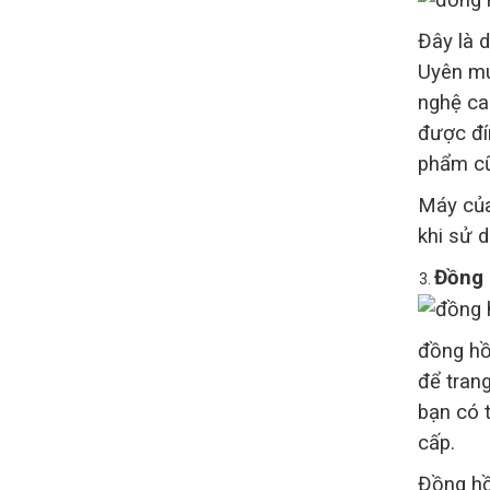
Đây là 
Uyên mu
nghệ ca
được đín
phẩm cũ
Máy của
khi sử 
Đồng 
đồng hồ
để tran
bạn có 
cấp.
Đồng hồ