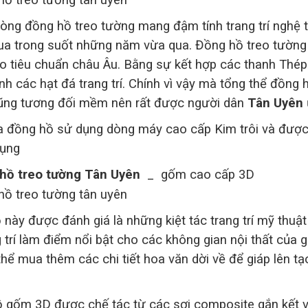
dòng đồng hồ treo tường mang đậm tính trang trí nghệ 
a trong suốt những năm vừa qua. Đồng hồ treo tường 
o tiêu chuẩn châu Âu. Bằng sự kết hợp các thanh Thép 
h các hạt đá trang trí. Chính vì vậy mà tổng thể đồng h
ng tương đối mềm nên rất được người dân
Tân Uyên
 đồng hồ sử dụng dòng máy cao cấp Kim trôi và được
dụng
hồ treo tường Tân Uyên
_ gốm cao cấp 3D
 này được đánh giá là những kiệt tác trang trí mỹ thuậ
g trí làm điểm nổi bật cho các không gian nội thất của 
thể mua thêm các chi tiết hoa văn dời về để giáp lên t
 gốm 3D được chế tác từ các sợi composite gắn kết vớ