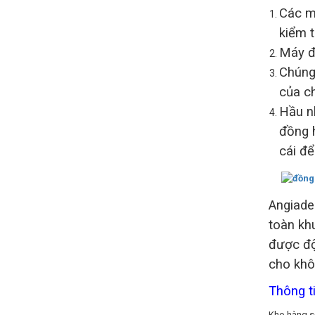
Các 
kiểm t
Máy đồ
Chúng 
của c
Hầu n
đồng h
cái để
Angiade
toàn kh
được độ
cho khô
Thông t
Kho hàng số