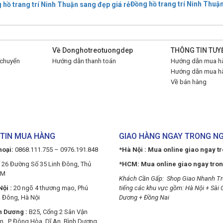
Đồng hồ trang trí Ninh Thuậ
Về Donghotreotuongdep
THÔNG TIN TUY
 chuyển
Hướng dẫn thanh toán
Hướng dẫn mua hà
Hướng dẫn mua hà
Về bán hàng
TIN MUA HÀNG
GIAO HÀNG NGAY TRONG N
hoại:
0868.111.755 – 0976.191.848
*Hà Nội : Mua online giao ngay t
 26 Đường Số 35 Linh Đông, Thủ
*HCM: Mua online giao ngay tro
CM
Khách Cần Gấp: Shop Giao Nhanh Tr
ội :
20 ngõ 4 thương mạo, Phú
tiếng các khu vực gồm: Hà Nội + Sài 
 Đông, Hà Nội
Dương + Đồng Nai
h Dương :
B25, Cổng 2 Sân Vận
n, P Đông Hòa, Dĩ An, Bình Dương