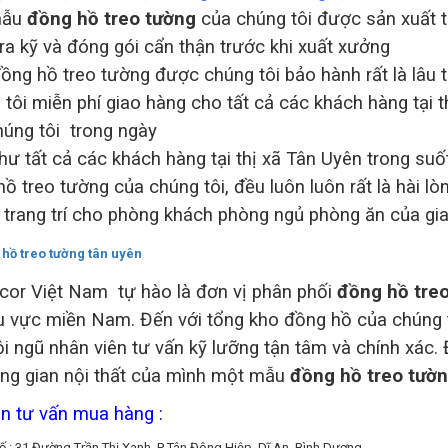
mẫu
đồng hồ treo tường
của chúng tôi được sản xuất t
ra kỹ và đóng gói cẩn thận trước khi xuất xưởng
ng hồ treo tường được chúng tôi bảo hành rất là lâu t
tôi miễn phí giao hàng cho tất cả các khách hàng tại 
húng tôi trong ngày
hư tất cả các khách hàng tại thị xã Tân Uyên trong s
ồ treo tường của chúng tôi, đều luôn luôn rất là hài l
 trang trí cho phòng khách phòng ngủ phòng ăn của gia
cor Việt Nam tự hào là đơn vị phân phối
đồng hồ tre
u vực miền Nam. Đến với tổng kho đồng hồ của chúng tô
i ngũ nhân viên tư vấn kỹ lưỡng tận tâm và chính xác.
ng gian nội thất của mình một mẫu
đồng hồ treo tườ
in tư vấn mua hàng :
 : 31 Đường Trần Thị Xanh, P Tân Đông Hiệp, Dĩ An, Bình Dương