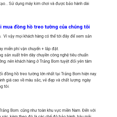
n tạo… Sử dụng máy kim chơi và được bảo hành dài
i mua đồng hồ treo tường của chúng tôi
. Vì vậy mọi khách hàng có thể tới đây để xem sản
ày miễn phí vận chuyển + lắp đặt.
ng sản xuất trên dây chuyền công nghệ tiêu chuẩn
ưởng. nên khách hàng ở Trảng Bom tuyệt đối yên tâm
ối đồng hồ treo tường lớn nhất tại Trảng Bom hiện nay.
h giá cao về màu sắc, vẻ đẹp và chất lượng. ngày
 tôi.
 Trảng Bom. cũng như toàn khu vực miền Nam. Đến với
h xác. kèm theo đó là các chế độ bảo hành, hậu mãi