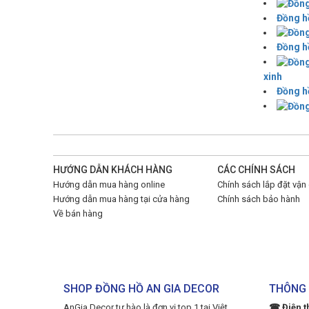
Đồng h
Đồng hồ
xinh
Đồng hồ
HƯỚNG DẪN KHÁCH HÀNG
CÁC CHÍNH SÁCH
Hướng dẫn mua hàng online
Chính sách lắp đặt vận
Hướng dẫn mua hàng tại cửa hàng
Chính sách bảo hành
Về bán hàng
SHOP ĐỒNG HỒ AN GIA DECOR
THÔNG 
AnGia Decor tự hào là đơn vị top 1 tại Việt
☎ Điện t