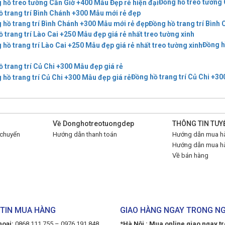
Đồng hồ treo tường 
ồ trang trí Bình Chánh +300 Mẫu mới rẻ đẹp
Đồng hồ trang trí Bình
 trang trí Lào Cai +250 Mẫu đẹp giá rẻ nhất treo tường xinh
Đồng h
 trang trí Củ Chi +300 Mẫu đẹp giá rẻ
Đồng hồ trang trí Củ Chi +30
Về Donghotreotuongdep
THÔNG TIN TUY
 chuyển
Hướng dẫn thanh toán
Hướng dẫn mua hà
Hướng dẫn mua hà
Về bán hàng
TIN MUA HÀNG
GIAO HÀNG NGAY TRONG N
hoại:
0868.111.755 – 0976.191.848
*Hà Nội : Mua online giao ngay t