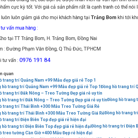
hẩm cực kỳ tốt. Với giá cả sản phẩm rất là cạnh tranh có thể nói là
 luôn luôn giảm giá cho mọi khách hàng tại
Trảng Bom
khi tới k
 tư vấn mua hàng :
 Kho tại TT Trảng Bom, H. Trảng Bom, Đồng Nai
 : Đường Phạm Văn Đồng, Q Thủ Đức, TPHCM
0976 191 84
i tư vấn :
iên quan
ồ trang trí Quảng Nam +99 Mẫu đẹp giả rẻ Top 1
Đồng hồ trang trí
 trang trí Đắk Nông – Treo Tường Đẹp giá rẻ uy tín
Đồng hồ trang t
ồ trang trí Thái Bình +300 Mẫu Treo Tường Giá Rẻ
Đồng hồ trang t
 trang trí Điện Biên Top đẹp giá rẻ hiện đại
Đồng hồ trang trí Điện 
ồ treo tường Cần Giờ +400 Mẫu Đẹp rẻ hiện đại