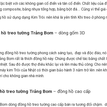
ặc biệt với các không gian cổ điển và tân cổ điển. Chất liệu của 
 composite, bằng nhựa tổng hợp, bằng bột đá…. Cũng vì thế giá c
hồ sử dụng dạng Kim Trôi. nên khá là yên tĩnh Khi treo ở phòng
 hồ treo tường Trảng Bom
– dòng gốm 3D
ng đồng hồ treo tường phong cách sáng tạo, đẹp và độc đáo, nó th
ảng Bom rất là thích đồng hồ này. Chúng được chế tác bằng chất 
nhiệt. Sau đó được thợ điêu khắc lại và lên màu thủ công. Cho nê
áy kim Trôi của Nhật có thời gian bảo hành 3 năm trở lên .nên k
trí cho không gian nhà mình.
hồ treo tường Trảng Bom
– đồng hồ cao cấp
 Bom dòng đồng hồ treo tường cao cấp bán ra tương đối chậm. d