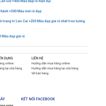
Cần Giờ +400 Mẫu Đẹp rẻ hiện đại
 Chánh +300 Mẫu mới rẻ đẹp
ồ trang trí Lào Cai +250 Mẫu đẹp giá rẻ nhất treo tường
0 Mẫu đẹp giá rẻ
ỂN DỤNG
LIÊN HỆ
ng online
Hướng dẫn mua hàng online
ng tại cửa hàng
Hướng dẫn mua hàng tại cửa hàng
Về bán hàng
GÀY
KẾT NỐI FACEBOOK
rong ngày