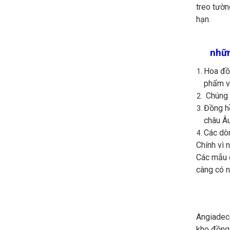
treo tườn
hạn.
nhữn
Hoa đồn
phẩm v
Chúng t
Đồng h
châu Âu
Các d
Chính vì 
Các mẫu đ
càng có n
Angiadeco
kho đồng 