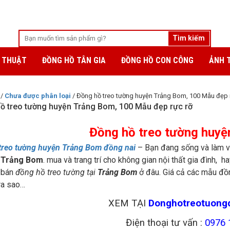
 THUẬT
ĐỒNG HỒ TÂN GIA
ĐỒNG HỒ CON CÔNG
ẢNH 
/
Chưa được phân loại
/ Đồng hồ treo tường huyện Trảng Bom, 100 Mẫu đẹp rư
ồ treo tường huyện Trảng Bom, 100 Mẫu đẹp rực rỡ
Đồng hồ treo tường huy
treo tường huyện Trảng Bom đồng nai
– Bạn đang sống và làm v
i
Trảng Bom
. mua và trang trí cho không gian nội thất gia đình, 
 bán
đồng hồ treo tường tại
Trảng Bom
ở đâu. Giá cả các mẫu đồng
 ra sao…
XEM TẠI
Donghotreotuong
Điện thoại tư vấn :
0976 