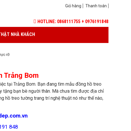
Giỏ hàng
Thanh toán
HOTLINE: 0868111755 + 0976191848
THẬT NHÀ KHÁCH
̣c rỡ
ện Trảng Bom
iệc tại Trảng Bom. Bạn đang tìm mẫu đồng hồ treo
hay tặng bạn bè người thân. Mà chưa tìm được địa chỉ
 hồ treo tường trang trí nghệ thuật nó như thế nào,
dep.com.vn
191 848