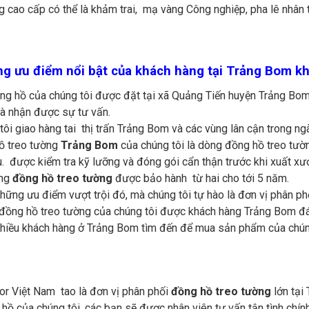
g cao cấp có thể là khảm trai, mạ vàng Công nghiệp, pha lê nhâ
g ưu điểm nổi bật của khách hàng tại Trảng Bom kh
g hồ của chúng tôi được đặt tại xã Quảng Tiến huyện Trảng Bom
à nhận được sự tư vấn.
ôi giao hàng tai thị trấn Trảng Bom và các vùng lân cận trong ng
ồ treo tường
Trảng Bom
của chúng tôi là dòng đồng hồ treo tườ
. được kiểm tra kỹ lưỡng và đóng gói cẩn thận trước khi xuất x
òng
đồng hồ treo tường
được bảo hành từ hai cho tới 5 năm.
những ưu điểm vượt trội đó, mà chúng tôi tự hào là đơn vị phân ph
ồng hồ treo tường của chúng tôi được khách hàng Trảng Bom đán
hiều khách hàng ở Trảng Bom tìm đến để mua sản phẩm của chúng
r Việt Nam tao là đơn vị phân phối
đồng hồ treo tường
lớn tại
hồ của chúng tôi, các bạn sẽ được nhân viên tư vấn tận tình chín