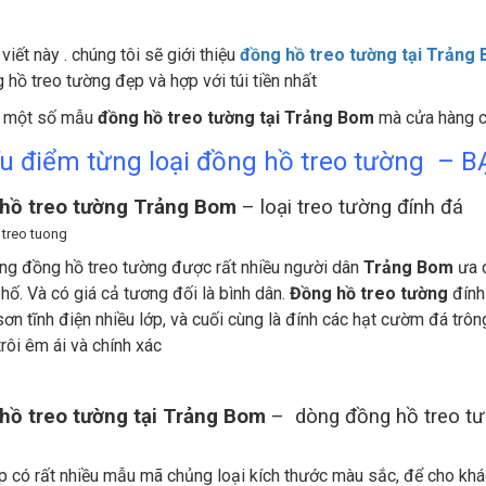
viết này . chúng tôi sẽ giới thiệu
đồng hồ treo tường tại Trảng
hồ treo tường đẹp và hợp với túi tiền nhất
 một số mẫu
đồng hồ treo tường tại Trảng Bom
mà cửa hàng c
u điểm từng loại đồng hồ treo tường –
hồ treo tường Trảng Bom
– loại treo tường đính đá
ng đồng hồ treo tường được rất nhiều người dân
Trảng Bom
ưa c
phố. Và có giá cả tương đối là bình dân.
Đồng hồ treo tường
đính
sơn tĩnh điện nhiều lớp, và cuối cùng là đính các hạt cườm đá trô
rôi êm ái và chính xác
hồ treo tường tại Trảng Bom
– dòng đồng hồ treo tườ
p có rất nhiều mẫu mã chủng loại kích thước màu sắc, để cho k